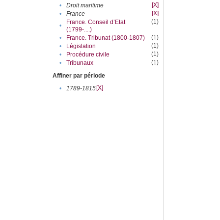
[X]
•
Droit maritime
[X]
•
France
(1)
France. Conseil d’Etat
•
(1799-....)
(1)
•
France. Tribunat (1800-1807)
(1)
•
Législation
(1)
•
Procédure civile
(1)
•
Tribunaux
Affiner par période
[X]
•
1789-1815