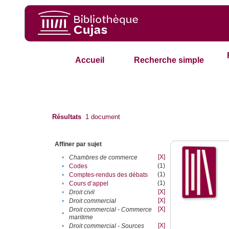
Accueil
Recherche simple
Résultats
1
document
Affiner par sujet
[X]
•
Chambres de commerce
(1)
•
Codes
(1)
•
Comptes-rendus des débats
(1)
•
Cours d’appel
[X]
•
Droit civil
[X]
•
Droit commercial
[X]
Droit commercial - Commerce
•
maritime
[X]
•
Droit commercial - Sources