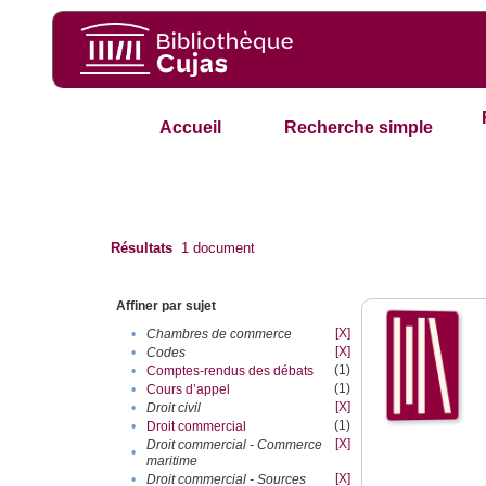
Accueil
Recherche simple
Résultats
1
document
Affiner par sujet
[X]
•
Chambres de commerce
[X]
•
Codes
(1)
•
Comptes-rendus des débats
(1)
•
Cours d’appel
[X]
•
Droit civil
(1)
•
Droit commercial
[X]
Droit commercial - Commerce
•
maritime
[X]
•
Droit commercial - Sources