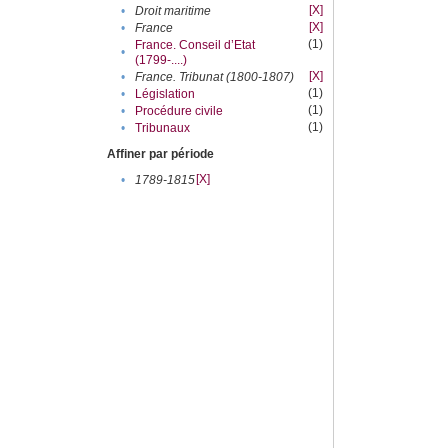
[X]
•
Droit maritime
[X]
•
France
(1)
France. Conseil d’Etat
•
(1799-....)
[X]
•
France. Tribunat (1800-1807)
(1)
•
Législation
(1)
•
Procédure civile
(1)
•
Tribunaux
Affiner par période
[X]
•
1789-1815