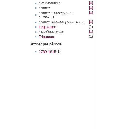
[X]
•
Droit maritime
[X]
•
France
[X]
France. Conseil d’Etat
•
(1799-....)
[X]
•
France. Tribunat (1800-1807)
(1)
•
Législation
[X]
•
Procédure civile
(1)
•
Tribunaux
Affiner par période
(1)
•
1789-1815