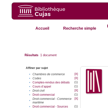
Accueil
Recherche simple
Résultats
1
document
Affiner par sujet
[X]
•
Chambres de commerce
[X]
•
Codes
(1)
•
Comptes-rendus des débats
(1)
•
Cours d’appel
[X]
•
Droit civil
(1)
•
Droit commercial
[X]
Droit commercial - Commerce
•
maritime
(1)
•
Droit commercial - Sources