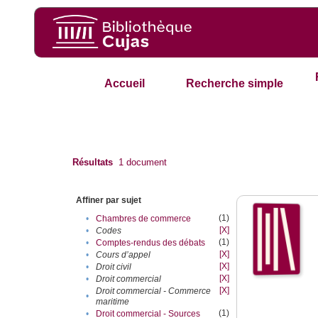
Accueil
Recherche simple
Résultats
1
document
Affiner par sujet
(1)
•
Chambres de commerce
[X]
•
Codes
(1)
•
Comptes-rendus des débats
[X]
•
Cours d’appel
[X]
•
Droit civil
[X]
•
Droit commercial
[X]
Droit commercial - Commerce
•
maritime
(1)
•
Droit commercial - Sources