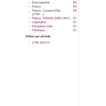
[X]
•
Droit maritime
[X]
•
France
[X]
France. Conseil d’Etat
•
(1799-....)
(1)
•
France. Tribunat (1800-1807)
(1)
•
Législation
(1)
•
Procédure civile
(1)
•
Tribunaux
Affiner par période
(1)
•
1789-1815