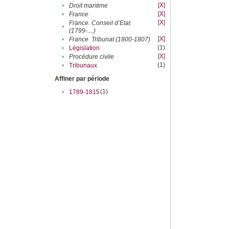
[X]
•
Droit maritime
[X]
•
France
[X]
France. Conseil d’Etat
•
(1799-....)
[X]
•
France. Tribunat (1800-1807)
(1)
•
Législation
[X]
•
Procédure civile
(1)
•
Tribunaux
Affiner par période
(1)
•
1789-1815