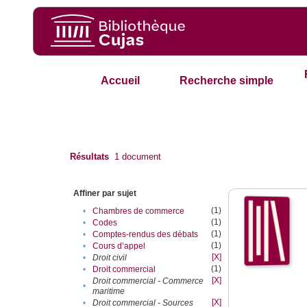
Accueil
Recherche simple
Résultats
1
document
Affiner par sujet
(1)
•
Chambres de commerce
(1)
•
Codes
(1)
•
Comptes-rendus des débats
(1)
•
Cours d’appel
[X]
•
Droit civil
(1)
•
Droit commercial
[X]
Droit commercial - Commerce
•
maritime
[X]
•
Droit commercial - Sources