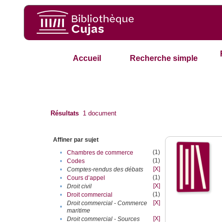
Accueil
Recherche simple
Résultats
1
document
Affiner par sujet
(1)
•
Chambres de commerce
(1)
•
Codes
[X]
•
Comptes-rendus des débats
(1)
•
Cours d’appel
[X]
•
Droit civil
(1)
•
Droit commercial
[X]
Droit commercial - Commerce
•
maritime
[X]
•
Droit commercial - Sources