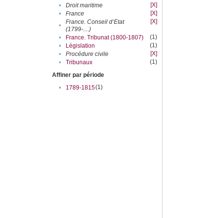
[X]
•
Droit maritime
[X]
•
France
[X]
France. Conseil d’Etat
•
(1799-....)
(1)
•
France. Tribunat (1800-1807)
(1)
•
Législation
[X]
•
Procédure civile
(1)
•
Tribunaux
Affiner par période
(1)
•
1789-1815