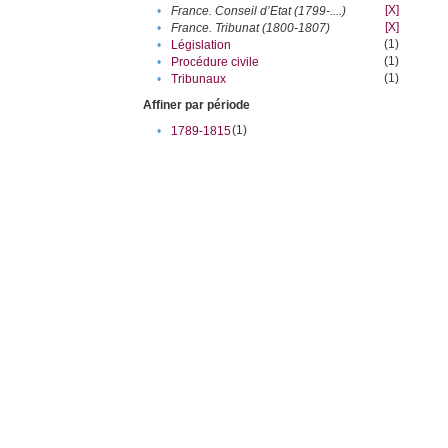
[X]
•
France. Conseil d’Etat (1799-....)
[X]
•
France. Tribunat (1800-1807)
(1)
•
Législation
(1)
•
Procédure civile
(1)
•
Tribunaux
Affiner par période
(1)
•
1789-1815