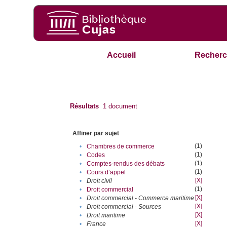
Accueil
Recherc
Résultats
1
document
Affiner par sujet
(1)
•
Chambres de commerce
(1)
•
Codes
(1)
•
Comptes-rendus des débats
(1)
•
Cours d’appel
[X]
•
Droit civil
(1)
•
Droit commercial
[X]
•
Droit commercial - Commerce maritime
[X]
•
Droit commercial - Sources
[X]
•
Droit maritime
[X]
•
France