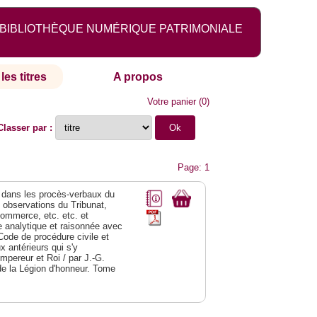
BIBLIOTHÈQUE NUMÉRIQUE PATRIMONIALE
les titres
A propos
Votre panier
(
0
)
Classer par :
Page: 1
dans les procès-verbaux du
s observations du Tribunat,
commerce, etc. etc. et
analytique et raisonnée avec
Code de procédure civile et
 antérieurs qui s'y
Empereur et Roi / par J.-G.
de la Légion d'honneur. Tome