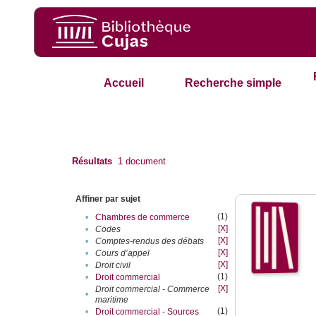
Accueil
Recherche simple
Résultats
1
document
Affiner par sujet
(1)
•
Chambres de commerce
[X]
•
Codes
[X]
•
Comptes-rendus des débats
[X]
•
Cours d’appel
[X]
•
Droit civil
(1)
•
Droit commercial
[X]
Droit commercial - Commerce
•
maritime
(1)
•
Droit commercial - Sources