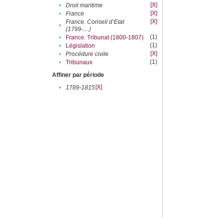
[X]
•
Droit maritime
[X]
•
France
[X]
France. Conseil d’Etat
•
(1799-....)
(1)
•
France. Tribunat (1800-1807)
(1)
•
Législation
[X]
•
Procédure civile
(1)
•
Tribunaux
Affiner par période
[X]
•
1789-1815