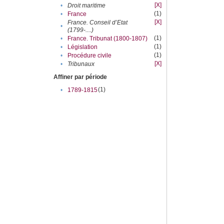
[X]
•
Droit maritime
(1)
•
France
[X]
France. Conseil d’Etat
•
(1799-....)
(1)
•
France. Tribunat (1800-1807)
(1)
•
Législation
(1)
•
Procédure civile
[X]
•
Tribunaux
Affiner par période
(1)
•
1789-1815