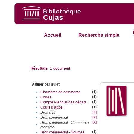
Accueil
Recherche simple
Résultats
1
document
Affiner par sujet
(1)
•
Chambres de commerce
(1)
•
Codes
(1)
•
Comptes-rendus des débats
(1)
•
Cours d’appel
[X]
•
Droit civil
[X]
•
Droit commercial
[X]
Droit commercial - Commerce
•
maritime
(1)
•
Droit commercial - Sources