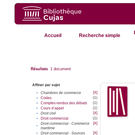
Accueil
Recherche simple
Résultats
1
document
Affiner par sujet
[X]
•
Chambres de commerce
(1)
•
Codes
(1)
•
Comptes-rendus des débats
(1)
•
Cours d’appel
[X]
•
Droit civil
(1)
•
Droit commercial
[X]
Droit commercial - Commerce
•
maritime
[X]
•
Droit commercial - Sources