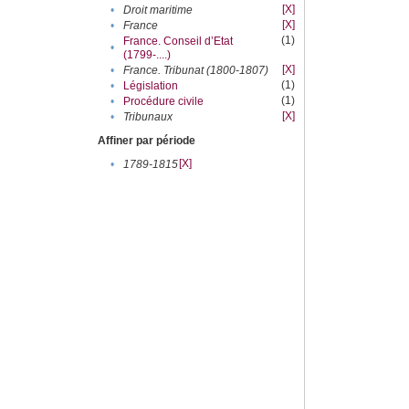
[X]
•
Droit maritime
[X]
•
France
(1)
France. Conseil d’Etat
•
(1799-....)
[X]
•
France. Tribunat (1800-1807)
(1)
•
Législation
(1)
•
Procédure civile
[X]
•
Tribunaux
Affiner par période
[X]
•
1789-1815