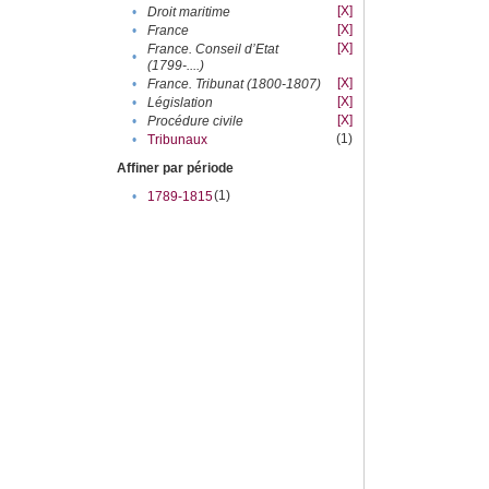
[X]
•
Droit maritime
[X]
•
France
[X]
France. Conseil d’Etat
•
(1799-....)
[X]
•
France. Tribunat (1800-1807)
[X]
•
Législation
[X]
•
Procédure civile
(1)
•
Tribunaux
Affiner par période
(1)
•
1789-1815