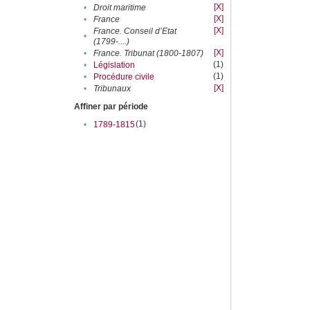
[X]
•
Droit maritime
[X]
•
France
[X]
France. Conseil d’Etat
•
(1799-....)
[X]
•
France. Tribunat (1800-1807)
(1)
•
Législation
(1)
•
Procédure civile
[X]
•
Tribunaux
Affiner par période
(1)
•
1789-1815