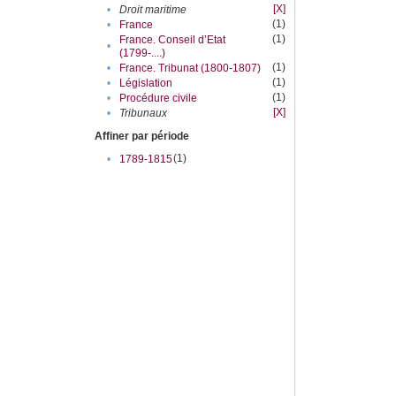
[X]
•
Droit maritime
(1)
•
France
(1)
France. Conseil d’Etat
•
(1799-....)
(1)
•
France. Tribunat (1800-1807)
(1)
•
Législation
(1)
•
Procédure civile
[X]
•
Tribunaux
Affiner par période
(1)
•
1789-1815