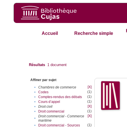
Accueil
Recherche simple
Résultats
1
document
Affiner par sujet
[X]
•
Chambres de commerce
(1)
•
Codes
(1)
•
Comptes-rendus des débats
(1)
•
Cours d’appel
[X]
•
Droit civil
(1)
•
Droit commercial
[X]
Droit commercial - Commerce
•
maritime
(1)
•
Droit commercial - Sources