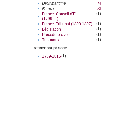
[X]
•
Droit maritime
[X]
•
France
(1)
France. Conseil d’Etat
•
(1799-....)
(1)
•
France. Tribunat (1800-1807)
(1)
•
Législation
(1)
•
Procédure civile
(1)
•
Tribunaux
Affiner par période
(1)
•
1789-1815