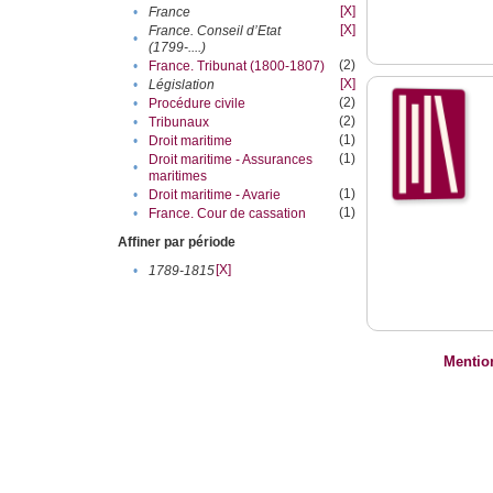
[X]
•
France
[X]
France. Conseil d’Etat
•
(1799-....)
(2)
•
France. Tribunat (1800-1807)
[X]
•
Législation
(2)
•
Procédure civile
(2)
•
Tribunaux
(1)
•
Droit maritime
(1)
Droit maritime - Assurances
•
maritimes
(1)
•
Droit maritime - Avarie
(1)
•
France. Cour de cassation
Affiner par période
[X]
•
1789-1815
Mentio