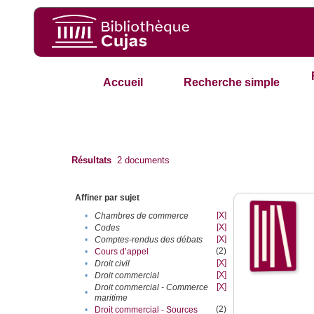
Accueil
Recherche simple
Résultats
2
documents
Affiner par sujet
[X]
•
Chambres de commerce
[X]
•
Codes
[X]
•
Comptes-rendus des débats
(2)
•
Cours d’appel
[X]
•
Droit civil
[X]
•
Droit commercial
[X]
Droit commercial - Commerce
•
maritime
(2)
•
Droit commercial - Sources