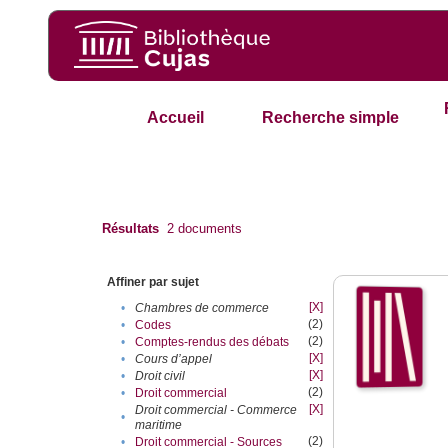
Accueil
Recherche simple
Résultats
2
documents
Affiner par sujet
[X]
•
Chambres de commerce
(2)
•
Codes
(2)
•
Comptes-rendus des débats
[X]
•
Cours d’appel
[X]
•
Droit civil
(2)
•
Droit commercial
[X]
Droit commercial - Commerce
•
maritime
(2)
•
Droit commercial - Sources