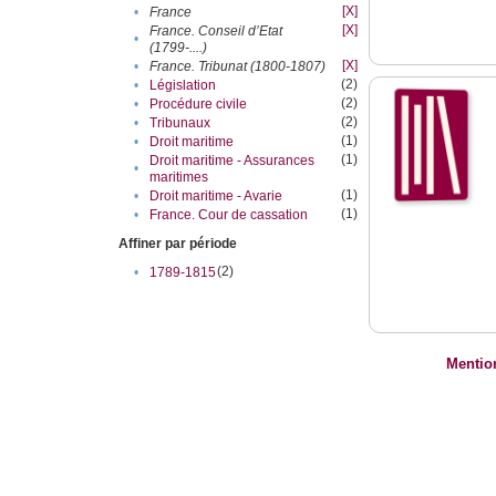
[X]
•
France
[X]
France. Conseil d’Etat
•
(1799-....)
[X]
•
France. Tribunat (1800-1807)
(2)
•
Législation
(2)
•
Procédure civile
(2)
•
Tribunaux
(1)
•
Droit maritime
(1)
Droit maritime - Assurances
•
maritimes
(1)
•
Droit maritime - Avarie
(1)
•
France. Cour de cassation
Affiner par période
(2)
•
1789-1815
Mentio