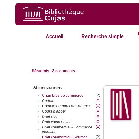
Accueil
Recherche simple
Résultats
2
documents
Affiner par sujet
(2)
•
Chambres de commerce
[X]
•
Codes
[X]
•
Comptes-rendus des débats
[X]
•
Cours d’appel
[X]
•
Droit civil
[X]
•
Droit commercial
[X]
Droit commercial - Commerce
•
maritime
(2)
•
Droit commercial - Sources