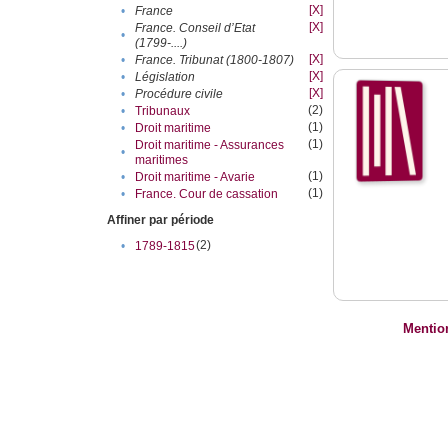
[X]
•
France
[X]
France. Conseil d’Etat
•
(1799-....)
[X]
•
France. Tribunat (1800-1807)
[X]
•
Législation
[X]
•
Procédure civile
(2)
•
Tribunaux
(1)
•
Droit maritime
(1)
Droit maritime - Assurances
•
maritimes
(1)
•
Droit maritime - Avarie
(1)
•
France. Cour de cassation
Affiner par période
(2)
•
1789-1815
Mentio