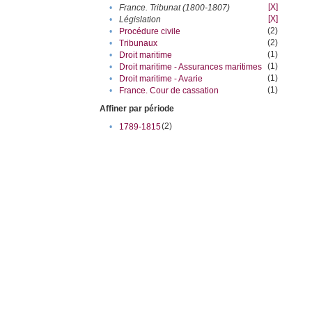
[X]
•
France. Tribunat (1800-1807)
[X]
•
Législation
(2)
•
Procédure civile
(2)
•
Tribunaux
(1)
•
Droit maritime
(1)
•
Droit maritime - Assurances maritimes
(1)
•
Droit maritime - Avarie
(1)
•
France. Cour de cassation
Affiner par période
(2)
•
1789-1815