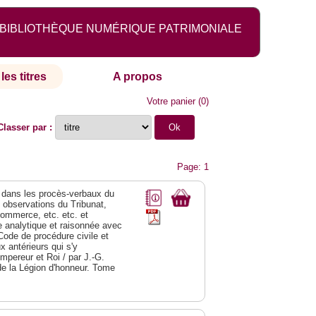
BIBLIOTHÈQUE NUMÉRIQUE PATRIMONIALE
les titres
A propos
Votre panier
(
0
)
Classer par :
Page: 1
dans les procès-verbaux du
s observations du Tribunat,
commerce, etc. etc. et
analytique et raisonnée avec
Code de procédure civile et
 antérieurs qui s'y
Empereur et Roi / par J.-G.
de la Légion d'honneur. Tome