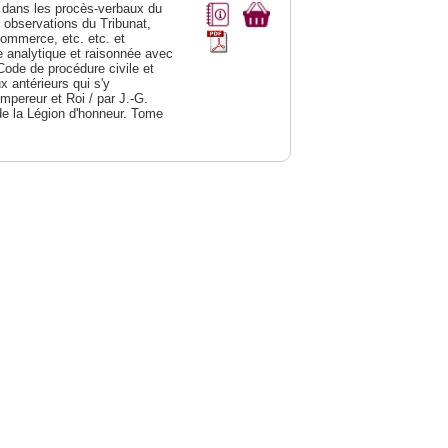
dans les procès-verbaux du
s observations du Tribunat,
commerce, etc. etc. et
analytique et raisonnée avec
Code de procédure civile et
 antérieurs qui s'y
Empereur et Roi / par J.-G.
de la Légion d'honneur. Tome