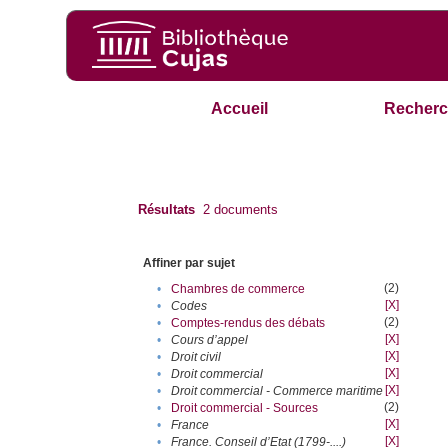
Accueil
Recherc
Résultats
2
documents
Affiner par sujet
(2)
•
Chambres de commerce
[X]
•
Codes
(2)
•
Comptes-rendus des débats
[X]
•
Cours d’appel
[X]
•
Droit civil
[X]
•
Droit commercial
[X]
•
Droit commercial - Commerce maritime
(2)
•
Droit commercial - Sources
[X]
•
France
[X]
•
France. Conseil d’Etat (1799-....)