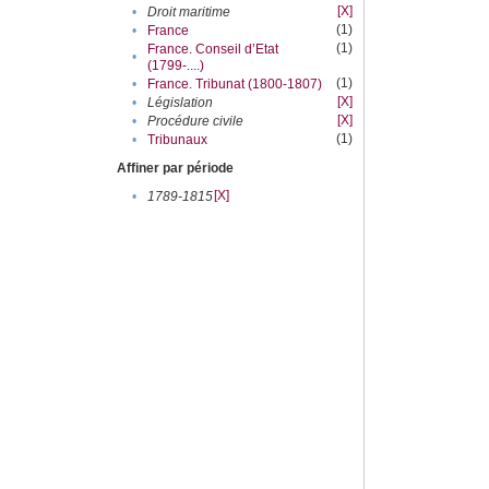
[X]
•
Droit maritime
(1)
•
France
(1)
France. Conseil d’Etat
•
(1799-....)
(1)
•
France. Tribunat (1800-1807)
[X]
•
Législation
[X]
•
Procédure civile
(1)
•
Tribunaux
Affiner par période
[X]
•
1789-1815