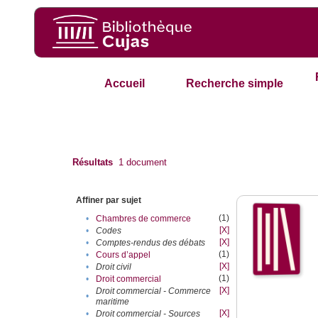
Accueil
Recherche simple
Résultats
1
document
Affiner par sujet
(1)
•
Chambres de commerce
[X]
•
Codes
[X]
•
Comptes-rendus des débats
(1)
•
Cours d’appel
[X]
•
Droit civil
(1)
•
Droit commercial
[X]
Droit commercial - Commerce
•
maritime
[X]
•
Droit commercial - Sources