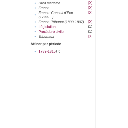
[X]
•
Droit maritime
[X]
•
France
[X]
France. Conseil d’Etat
•
(1799-....)
[X]
•
France. Tribunat (1800-1807)
(1)
•
Législation
(1)
•
Procédure civile
[X]
•
Tribunaux
Affiner par période
(1)
•
1789-1815