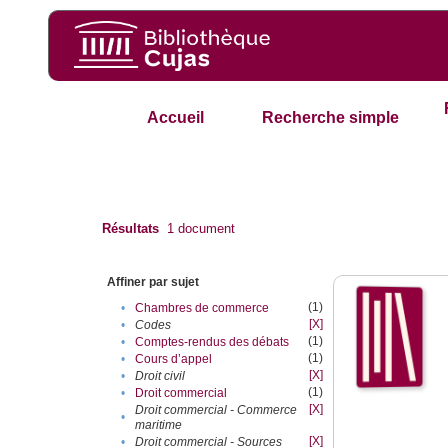
Accueil
Recherche simple
Résultats
1
document
Affiner par sujet
(1)
•
Chambres de commerce
[X]
•
Codes
(1)
•
Comptes-rendus des débats
(1)
•
Cours d’appel
[X]
•
Droit civil
(1)
•
Droit commercial
[X]
Droit commercial - Commerce
•
maritime
[X]
•
Droit commercial - Sources