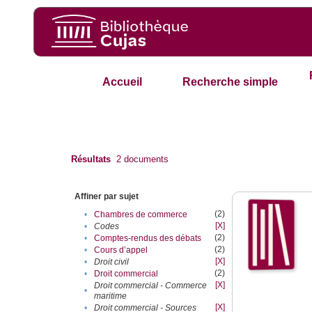
Accueil
Recherche simple
Résultats
2
documents
Affiner par sujet
(2)
•
Chambres de commerce
[X]
•
Codes
(2)
•
Comptes-rendus des débats
(2)
•
Cours d’appel
[X]
•
Droit civil
(2)
•
Droit commercial
[X]
Droit commercial - Commerce
•
maritime
[X]
•
Droit commercial - Sources