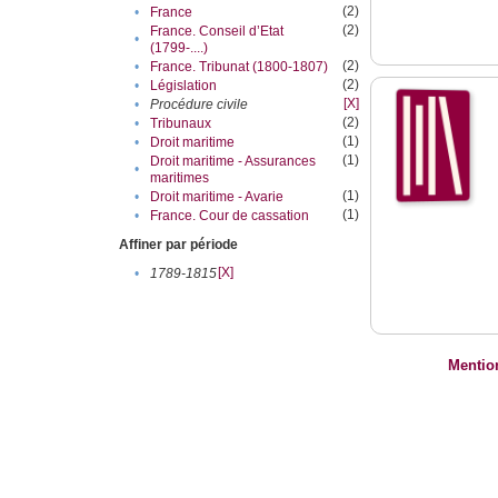
(2)
•
France
(2)
France. Conseil d’Etat
•
(1799-....)
(2)
•
France. Tribunat (1800-1807)
(2)
•
Législation
[X]
•
Procédure civile
(2)
•
Tribunaux
(1)
•
Droit maritime
(1)
Droit maritime - Assurances
•
maritimes
(1)
•
Droit maritime - Avarie
(1)
•
France. Cour de cassation
Affiner par période
[X]
•
1789-1815
Mentio