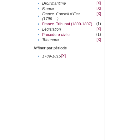
[X]
•
Droit maritime
[X]
•
France
[X]
France. Conseil d’Etat
•
(1799-....)
(1)
•
France. Tribunat (1800-1807)
[X]
•
Législation
(1)
•
Procédure civile
[X]
•
Tribunaux
Affiner par période
[X]
•
1789-1815