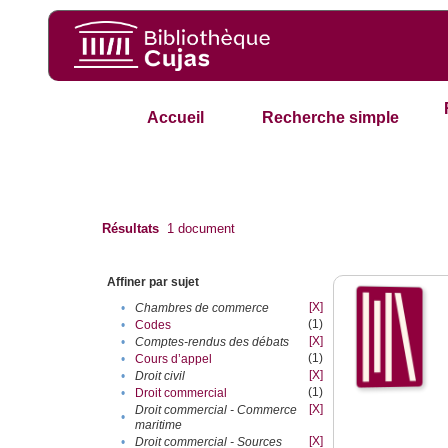
Accueil
Recherche simple
Résultats
1
document
Affiner par sujet
[X]
•
Chambres de commerce
(1)
•
Codes
[X]
•
Comptes-rendus des débats
(1)
•
Cours d’appel
[X]
•
Droit civil
(1)
•
Droit commercial
[X]
Droit commercial - Commerce
•
maritime
[X]
•
Droit commercial - Sources