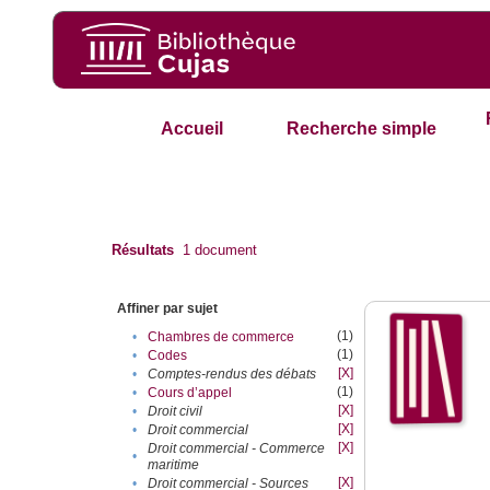
Accueil
Recherche simple
Résultats
1
document
Affiner par sujet
(1)
•
Chambres de commerce
(1)
•
Codes
[X]
•
Comptes-rendus des débats
(1)
•
Cours d’appel
[X]
•
Droit civil
[X]
•
Droit commercial
[X]
Droit commercial - Commerce
•
maritime
[X]
•
Droit commercial - Sources