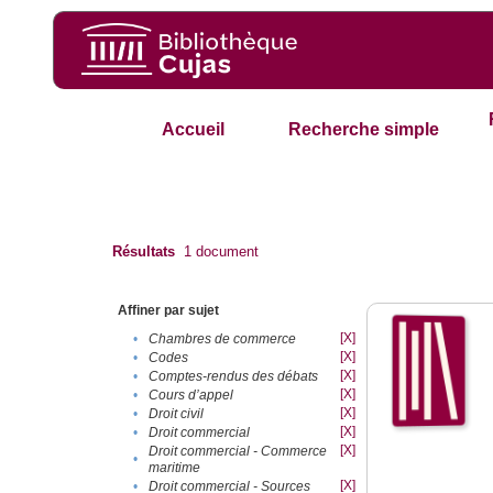
Accueil
Recherche simple
Résultats
1
document
Affiner par sujet
[X]
•
Chambres de commerce
[X]
•
Codes
[X]
•
Comptes-rendus des débats
[X]
•
Cours d’appel
[X]
•
Droit civil
[X]
•
Droit commercial
[X]
Droit commercial - Commerce
•
maritime
[X]
•
Droit commercial - Sources