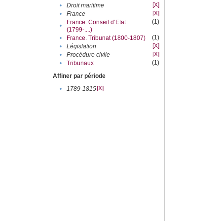
[X]
•
Droit maritime
[X]
•
France
(1)
France. Conseil d’Etat
•
(1799-....)
(1)
•
France. Tribunat (1800-1807)
[X]
•
Législation
[X]
•
Procédure civile
(1)
•
Tribunaux
Affiner par période
[X]
•
1789-1815