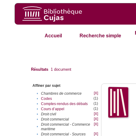
Accueil
Recherche simple
Résultats
1
document
Affiner par sujet
[X]
•
Chambres de commerce
(1)
•
Codes
(1)
•
Comptes-rendus des débats
(1)
•
Cours d’appel
[X]
•
Droit civil
[X]
•
Droit commercial
[X]
Droit commercial - Commerce
•
maritime
[X]
•
Droit commercial - Sources