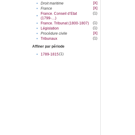
[X]
•
Droit maritime
[X]
•
France
(1)
France. Conseil d’Etat
•
(1799-....)
(1)
•
France. Tribunat (1800-1807)
(1)
•
Législation
[X]
•
Procédure civile
(1)
•
Tribunaux
Affiner par période
(1)
•
1789-1815