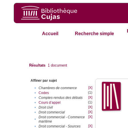
Accueil
Recherche simple
Résultats
1
document
Affiner par sujet
[X]
•
Chambres de commerce
(1)
•
Codes
[X]
•
Comptes-rendus des débats
(1)
•
Cours d’appel
[X]
•
Droit civil
[X]
•
Droit commercial
[X]
Droit commercial - Commerce
•
maritime
[X]
•
Droit commercial - Sources