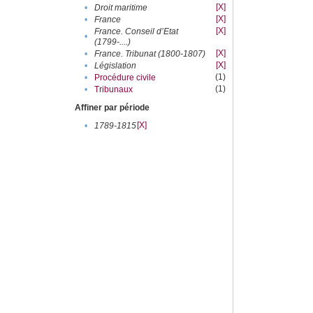
[X]
•
Droit maritime
[X]
•
France
[X]
France. Conseil d’Etat
•
(1799-....)
[X]
•
France. Tribunat (1800-1807)
[X]
•
Législation
(1)
•
Procédure civile
(1)
•
Tribunaux
Affiner par période
[X]
•
1789-1815