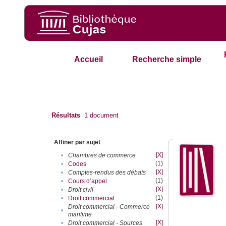
Accueil
Recherche simple
Résultats
1
document
Affiner par sujet
[X]
•
Chambres de commerce
(1)
•
Codes
[X]
•
Comptes-rendus des débats
(1)
•
Cours d’appel
[X]
•
Droit civil
(1)
•
Droit commercial
[X]
Droit commercial - Commerce
•
maritime
[X]
•
Droit commercial - Sources