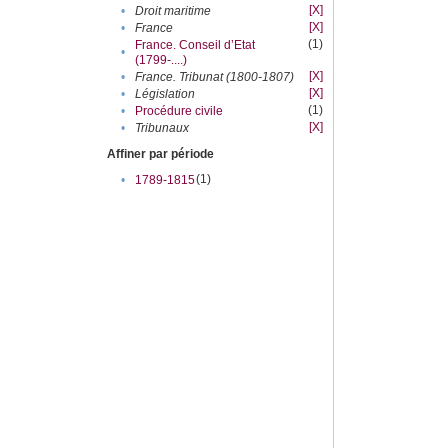
[X]
•
Droit maritime
[X]
•
France
(1)
France. Conseil d’Etat
•
(1799-....)
[X]
•
France. Tribunat (1800-1807)
[X]
•
Législation
(1)
•
Procédure civile
[X]
•
Tribunaux
Affiner par période
(1)
•
1789-1815