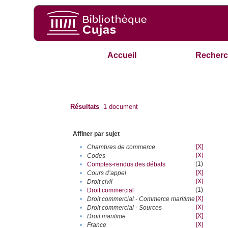
Accueil
Recherc
Résultats
1
document
Affiner par sujet
[X]
•
Chambres de commerce
[X]
•
Codes
(1)
•
Comptes-rendus des débats
[X]
•
Cours d’appel
[X]
•
Droit civil
(1)
•
Droit commercial
[X]
•
Droit commercial - Commerce maritime
[X]
•
Droit commercial - Sources
[X]
•
Droit maritime
[X]
•
France