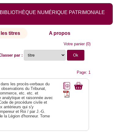
BIBLIOTHÈQUE NUMÉRIQUE PATRIMONIALE
les titres
A propos
Votre panier
(
0
)
Classer par :
Page: 1
dans les procès-verbaux du
s observations du Tribunat,
commerce, etc. etc. et
analytique et raisonnée avec
Code de procédure civile et
 antérieurs qui s'y
Empereur et Roi / par J.-G.
de la Légion d'honneur. Tome