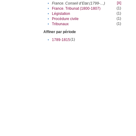
[X]
•
France. Conseil d’Etat (1799-....)
(1)
•
France. Tribunat (1800-1807)
(1)
•
Législation
(1)
•
Procédure civile
(1)
•
Tribunaux
Affiner par période
(1)
•
1789-1815