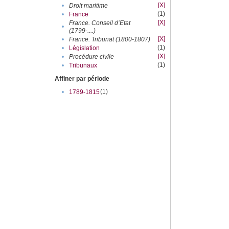
[X]
•
Droit maritime
(1)
•
France
[X]
France. Conseil d’Etat
•
(1799-....)
[X]
•
France. Tribunat (1800-1807)
(1)
•
Législation
[X]
•
Procédure civile
(1)
•
Tribunaux
Affiner par période
(1)
•
1789-1815