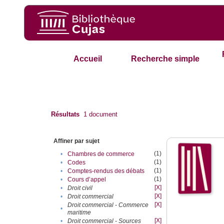
Accueil
Recherche simple
Résultats
1
document
Affiner par sujet
(1)
•
Chambres de commerce
(1)
•
Codes
(1)
•
Comptes-rendus des débats
(1)
•
Cours d’appel
[X]
•
Droit civil
[X]
•
Droit commercial
[X]
Droit commercial - Commerce
•
maritime
[X]
•
Droit commercial - Sources