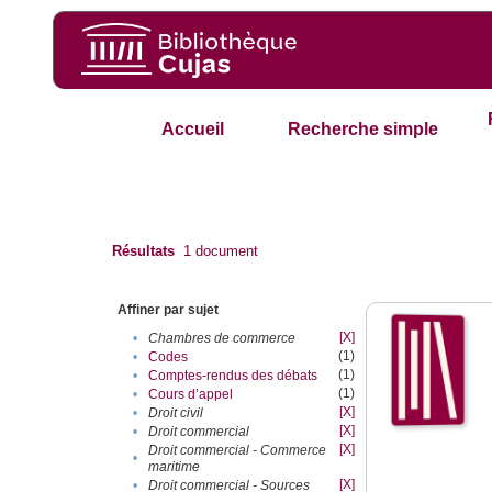
Accueil
Recherche simple
Résultats
1
document
Affiner par sujet
[X]
•
Chambres de commerce
(1)
•
Codes
(1)
•
Comptes-rendus des débats
(1)
•
Cours d’appel
[X]
•
Droit civil
[X]
•
Droit commercial
[X]
Droit commercial - Commerce
•
maritime
[X]
•
Droit commercial - Sources