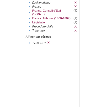
[X]
•
Droit maritime
[X]
•
France
(1)
France. Conseil d’Etat
•
(1799-....)
(1)
•
France. Tribunat (1800-1807)
(1)
•
Législation
[X]
•
Procédure civile
[X]
•
Tribunaux
Affiner par période
[X]
•
1789-1815