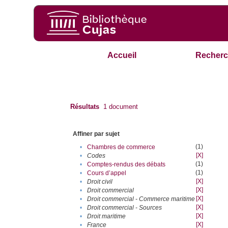
Accueil
Recherc
Résultats
1
document
Affiner par sujet
(1)
•
Chambres de commerce
[X]
•
Codes
(1)
•
Comptes-rendus des débats
(1)
•
Cours d’appel
[X]
•
Droit civil
[X]
•
Droit commercial
[X]
•
Droit commercial - Commerce maritime
[X]
•
Droit commercial - Sources
[X]
•
Droit maritime
[X]
•
France