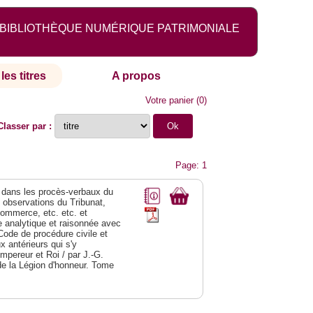
BIBLIOTHÈQUE NUMÉRIQUE PATRIMONIALE
les titres
A propos
Votre panier
(
0
)
Classer par :
Page: 1
dans les procès-verbaux du
s observations du Tribunat,
commerce, etc. etc. et
analytique et raisonnée avec
Code de procédure civile et
 antérieurs qui s'y
Empereur et Roi / par J.-G.
de la Légion d'honneur. Tome