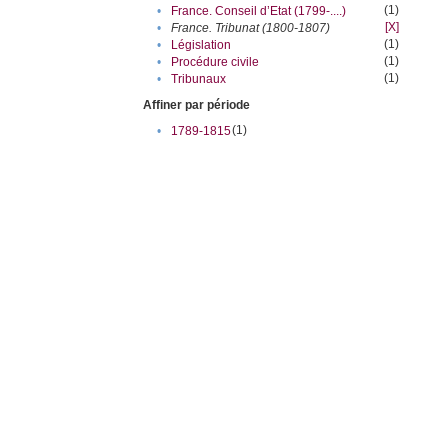
(1)
•
France. Conseil d’Etat (1799-....)
[X]
•
France. Tribunat (1800-1807)
(1)
•
Législation
(1)
•
Procédure civile
(1)
•
Tribunaux
Affiner par période
(1)
•
1789-1815