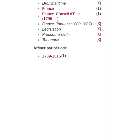
[X]
•
Droit maritime
(1)
•
France
(1)
France. Conseil d’Etat
•
(1799-....)
[X]
•
France. Tribunat (1800-1807)
[X]
•
Législation
[X]
•
Procédure civile
[X]
•
Tribunaux
Affiner par période
(1)
•
1789-1815