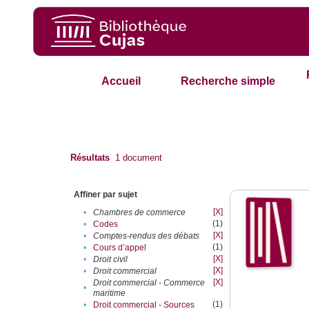
Accueil
Recherche simple
Résultats
1
document
Affiner par sujet
[X]
•
Chambres de commerce
(1)
•
Codes
[X]
•
Comptes-rendus des débats
(1)
•
Cours d’appel
[X]
•
Droit civil
[X]
•
Droit commercial
[X]
Droit commercial - Commerce
•
maritime
(1)
•
Droit commercial - Sources