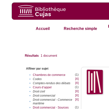
Accueil
Recherche simple
Résultats
1
document
Affiner par sujet
(1)
•
Chambres de commerce
[X]
•
Codes
[X]
•
Comptes-rendus des débats
(1)
•
Cours d’appel
[X]
•
Droit civil
[X]
•
Droit commercial
[X]
Droit commercial - Commerce
•
maritime
(1)
•
Droit commercial - Sources