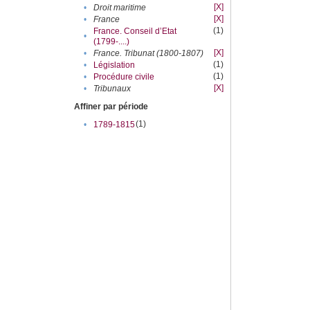
[X]
•
Droit maritime
[X]
•
France
(1)
France. Conseil d’Etat
•
(1799-....)
[X]
•
France. Tribunat (1800-1807)
(1)
•
Législation
(1)
•
Procédure civile
[X]
•
Tribunaux
Affiner par période
(1)
•
1789-1815