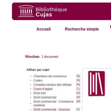
Accueil
Recherche simple
Résultats
1
document
Affiner par sujet
[X]
•
Chambres de commerce
[X]
•
Codes
[X]
•
Comptes-rendus des débats
(1)
•
Cours d’appel
[X]
•
Droit civil
[X]
•
Droit commercial
[X]
Droit commercial - Commerce
•
maritime
(1)
•
Droit commercial - Sources