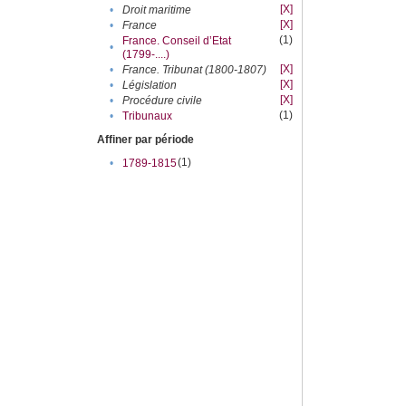
[X]
•
Droit maritime
[X]
•
France
(1)
France. Conseil d’Etat
•
(1799-....)
[X]
•
France. Tribunat (1800-1807)
[X]
•
Législation
[X]
•
Procédure civile
(1)
•
Tribunaux
Affiner par période
(1)
•
1789-1815