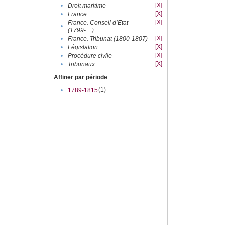
[X]
•
Droit maritime
[X]
•
France
[X]
France. Conseil d’Etat
•
(1799-....)
[X]
•
France. Tribunat (1800-1807)
[X]
•
Législation
[X]
•
Procédure civile
[X]
•
Tribunaux
Affiner par période
(1)
•
1789-1815