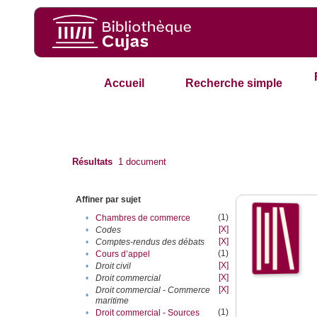
Accueil
Recherche simple
Résultats
1
document
Affiner par sujet
(1)
•
Chambres de commerce
[X]
•
Codes
[X]
•
Comptes-rendus des débats
(1)
•
Cours d’appel
[X]
•
Droit civil
[X]
•
Droit commercial
[X]
Droit commercial - Commerce
•
maritime
(1)
•
Droit commercial - Sources