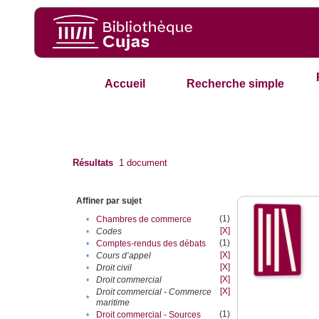
Accueil
Recherche simple
Résultats
1
document
Affiner par sujet
(1)
•
Chambres de commerce
[X]
•
Codes
(1)
•
Comptes-rendus des débats
[X]
•
Cours d’appel
[X]
•
Droit civil
[X]
•
Droit commercial
[X]
Droit commercial - Commerce
•
maritime
(1)
•
Droit commercial - Sources