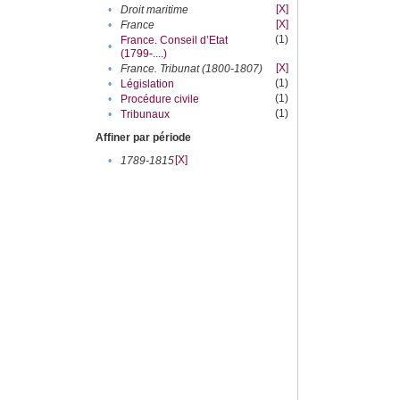
[X]
•
Droit maritime
[X]
•
France
(1)
France. Conseil d’Etat
•
(1799-....)
[X]
•
France. Tribunat (1800-1807)
(1)
•
Législation
(1)
•
Procédure civile
(1)
•
Tribunaux
Affiner par période
[X]
•
1789-1815