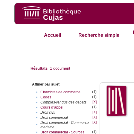
Accueil
Recherche simple
Résultats
1
document
Affiner par sujet
(1)
•
Chambres de commerce
(1)
•
Codes
[X]
•
Comptes-rendus des débats
(1)
•
Cours d’appel
[X]
•
Droit civil
[X]
•
Droit commercial
[X]
Droit commercial - Commerce
•
maritime
(1)
•
Droit commercial - Sources