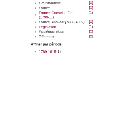
[X]
•
Droit maritime
[X]
•
France
(1)
France. Conseil d’Etat
•
(1799-....)
[X]
•
France. Tribunat (1800-1807)
(1)
•
Législation
[X]
•
Procédure civile
[X]
•
Tribunaux
Affiner par période
(1)
•
1789-1815