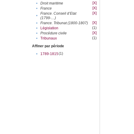
[X]
•
Droit maritime
[X]
•
France
[X]
France. Conseil d’Etat
•
(1799-....)
[X]
•
France. Tribunat (1800-1807)
(1)
•
Législation
[X]
•
Procédure civile
(1)
•
Tribunaux
Affiner par période
(1)
•
1789-1815