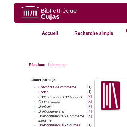
Accueil
Recherche simple
Résultats
1
document
Affiner par sujet
(1)
•
Chambres de commerce
(1)
•
Codes
[X]
•
Comptes-rendus des débats
[X]
•
Cours d’appel
[X]
•
Droit civil
[X]
•
Droit commercial
[X]
Droit commercial - Commerce
•
maritime
(1)
•
Droit commercial - Sources