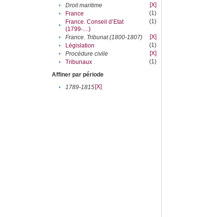
[X]
•
Droit maritime
(1)
•
France
(1)
France. Conseil d’Etat
•
(1799-....)
[X]
•
France. Tribunat (1800-1807)
(1)
•
Législation
[X]
•
Procédure civile
(1)
•
Tribunaux
Affiner par période
[X]
•
1789-1815