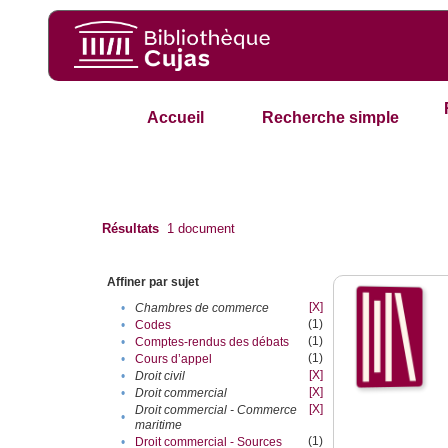
Accueil
Recherche simple
Résultats
1
document
Affiner par sujet
[X]
•
Chambres de commerce
(1)
•
Codes
(1)
•
Comptes-rendus des débats
(1)
•
Cours d’appel
[X]
•
Droit civil
[X]
•
Droit commercial
[X]
Droit commercial - Commerce
•
maritime
(1)
•
Droit commercial - Sources