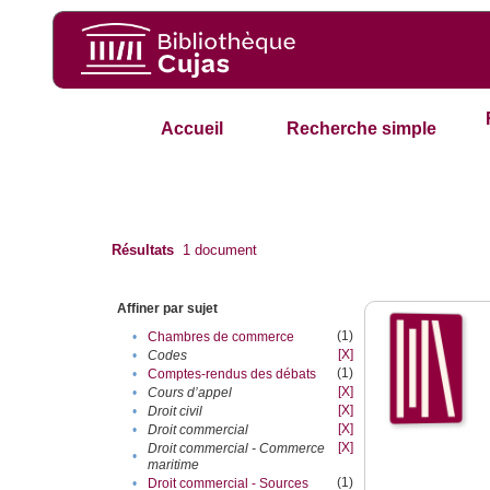
Accueil
Recherche simple
Résultats
1
document
Affiner par sujet
(1)
•
Chambres de commerce
[X]
•
Codes
(1)
•
Comptes-rendus des débats
[X]
•
Cours d’appel
[X]
•
Droit civil
[X]
•
Droit commercial
[X]
Droit commercial - Commerce
•
maritime
(1)
•
Droit commercial - Sources