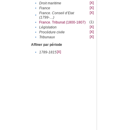
[X]
•
Droit maritime
[X]
•
France
[X]
France. Conseil d’Etat
•
(1799-....)
(1)
•
France. Tribunat (1800-1807)
[X]
•
Législation
[X]
•
Procédure civile
[X]
•
Tribunaux
Affiner par période
[X]
•
1789-1815