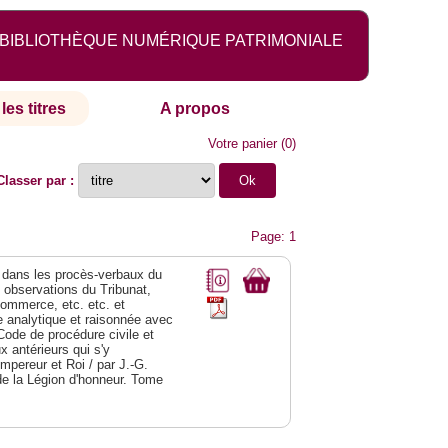
BIBLIOTHÈQUE NUMÉRIQUE PATRIMONIALE
les titres
A propos
Votre panier
(
0
)
Classer par :
Page: 1
dans les procès-verbaux du
s observations du Tribunat,
commerce, etc. etc. et
analytique et raisonnée avec
Code de procédure civile et
 antérieurs qui s'y
Empereur et Roi / par J.-G.
de la Légion d'honneur. Tome