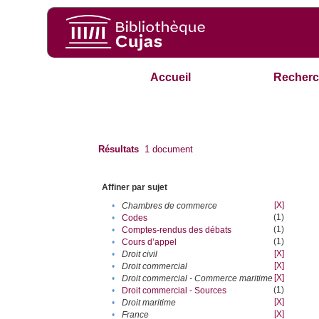
Accueil
Recherc
Résultats
1
document
Affiner par sujet
[X]
•
Chambres de commerce
(1)
•
Codes
(1)
•
Comptes-rendus des débats
(1)
•
Cours d’appel
[X]
•
Droit civil
[X]
•
Droit commercial
[X]
•
Droit commercial - Commerce maritime
(1)
•
Droit commercial - Sources
[X]
•
Droit maritime
[X]
•
France