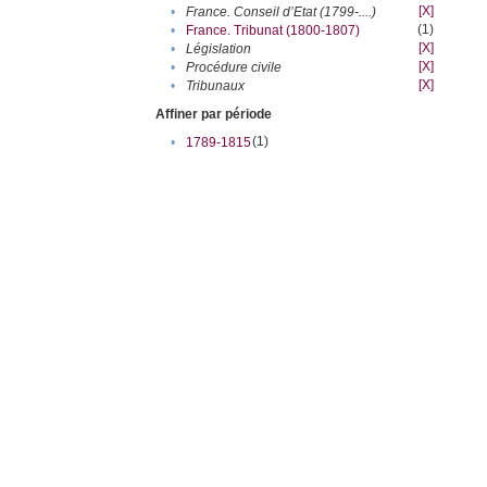
[X]
•
France. Conseil d’Etat (1799-....)
(1)
•
France. Tribunat (1800-1807)
[X]
•
Législation
[X]
•
Procédure civile
[X]
•
Tribunaux
Affiner par période
(1)
•
1789-1815