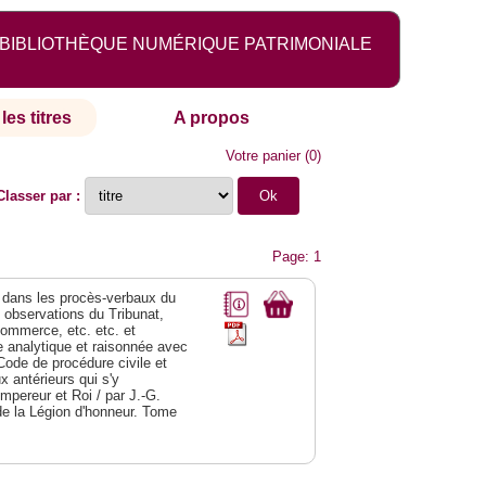
BIBLIOTHÈQUE NUMÉRIQUE PATRIMONIALE
les titres
A propos
Votre panier
(
0
)
Classer par :
Page: 1
dans les procès-verbaux du
s observations du Tribunat,
commerce, etc. etc. et
analytique et raisonnée avec
Code de procédure civile et
 antérieurs qui s'y
Empereur et Roi / par J.-G.
de la Légion d'honneur. Tome