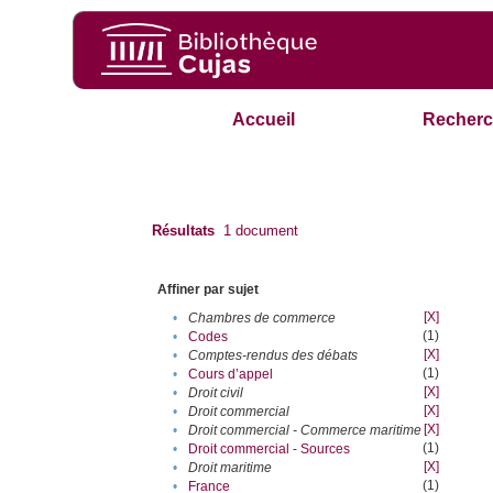
Accueil
Recherc
Résultats
1
document
Affiner par sujet
[X]
•
Chambres de commerce
(1)
•
Codes
[X]
•
Comptes-rendus des débats
(1)
•
Cours d’appel
[X]
•
Droit civil
[X]
•
Droit commercial
[X]
•
Droit commercial - Commerce maritime
(1)
•
Droit commercial - Sources
[X]
•
Droit maritime
(1)
•
France