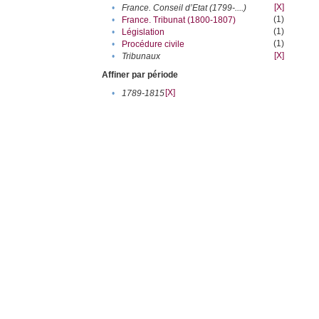
[X]
•
France. Conseil d’Etat (1799-....)
(1)
•
France. Tribunat (1800-1807)
(1)
•
Législation
(1)
•
Procédure civile
[X]
•
Tribunaux
Affiner par période
[X]
•
1789-1815