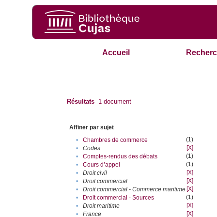
Accueil
Recherc
Résultats
1
document
Affiner par sujet
(1)
•
Chambres de commerce
[X]
•
Codes
(1)
•
Comptes-rendus des débats
(1)
•
Cours d’appel
[X]
•
Droit civil
[X]
•
Droit commercial
[X]
•
Droit commercial - Commerce maritime
(1)
•
Droit commercial - Sources
[X]
•
Droit maritime
[X]
•
France