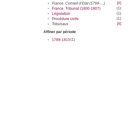
[X]
•
France. Conseil d’Etat (1799-....)
(1)
•
France. Tribunat (1800-1807)
(1)
•
Législation
(1)
•
Procédure civile
[X]
•
Tribunaux
Affiner par période
(1)
•
1789-1815