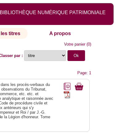
BIBLIOTHÈQUE NUMÉRIQUE PATRIMONIALE
les titres
A propos
Votre panier
(
0
)
Classer par :
Page: 1
dans les procès-verbaux du
s observations du Tribunat,
commerce, etc. etc. et
analytique et raisonnée avec
Code de procédure civile et
 antérieurs qui s'y
Empereur et Roi / par J.-G.
de la Légion d'honneur. Tome