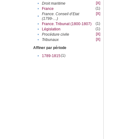
[X]
•
Droit maritime
(1)
•
France
[X]
France. Conseil d’Etat
•
(1799-....)
(1)
•
France. Tribunat (1800-1807)
(1)
•
Législation
[X]
•
Procédure civile
[X]
•
Tribunaux
Affiner par période
(1)
•
1789-1815