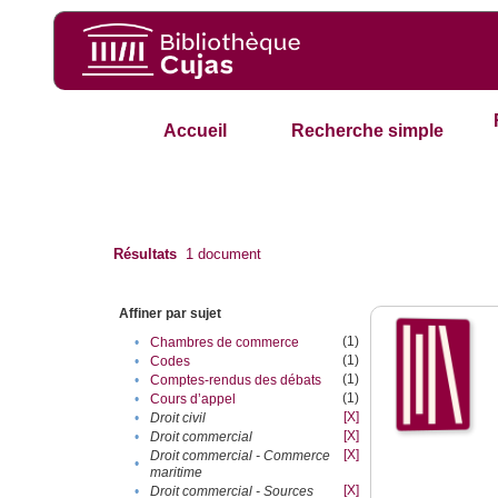
Accueil
Recherche simple
Résultats
1
document
Affiner par sujet
(1)
•
Chambres de commerce
(1)
•
Codes
(1)
•
Comptes-rendus des débats
(1)
•
Cours d’appel
[X]
•
Droit civil
[X]
•
Droit commercial
[X]
Droit commercial - Commerce
•
maritime
[X]
•
Droit commercial - Sources