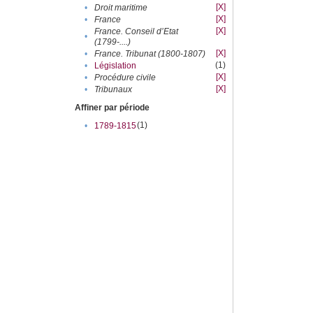
[X]
•
Droit maritime
[X]
•
France
[X]
France. Conseil d’Etat
•
(1799-....)
[X]
•
France. Tribunat (1800-1807)
(1)
•
Législation
[X]
•
Procédure civile
[X]
•
Tribunaux
Affiner par période
(1)
•
1789-1815