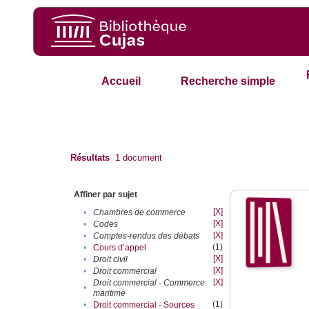
Accueil
Recherche simple
Résultats
1
document
Affiner par sujet
[X]
•
Chambres de commerce
[X]
•
Codes
[X]
•
Comptes-rendus des débats
(1)
•
Cours d’appel
[X]
•
Droit civil
[X]
•
Droit commercial
[X]
Droit commercial - Commerce
•
maritime
(1)
•
Droit commercial - Sources