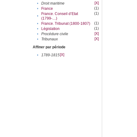
[X]
•
Droit maritime
(1)
•
France
(1)
France. Conseil d’Etat
•
(1799-....)
(1)
•
France. Tribunat (1800-1807)
(1)
•
Législation
[X]
•
Procédure civile
[X]
•
Tribunaux
Affiner par période
[X]
•
1789-1815