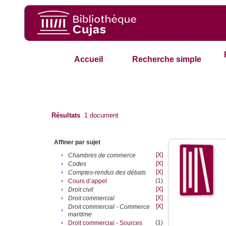
Accueil
Recherche simple
Résultats
1
document
Affiner par sujet
[X]
•
Chambres de commerce
[X]
•
Codes
[X]
•
Comptes-rendus des débats
(1)
•
Cours d’appel
[X]
•
Droit civil
[X]
•
Droit commercial
[X]
Droit commercial - Commerce
•
maritime
(1)
•
Droit commercial - Sources