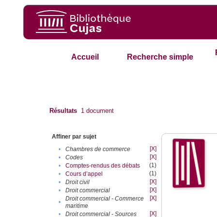
Accueil
Recherche simple
Résultats
1
document
Affiner par sujet
[X]
•
Chambres de commerce
[X]
•
Codes
(1)
•
Comptes-rendus des débats
(1)
•
Cours d’appel
[X]
•
Droit civil
[X]
•
Droit commercial
[X]
Droit commercial - Commerce
•
maritime
[X]
•
Droit commercial - Sources