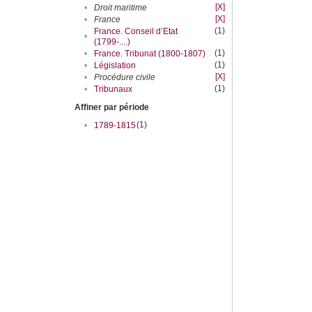
[X]
•
Droit maritime
[X]
•
France
(1)
France. Conseil d’Etat
•
(1799-....)
(1)
•
France. Tribunat (1800-1807)
(1)
•
Législation
[X]
•
Procédure civile
(1)
•
Tribunaux
Affiner par période
(1)
•
1789-1815