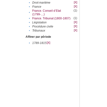
[X]
•
Droit maritime
[X]
•
France
(1)
France. Conseil d’Etat
•
(1799-....)
(1)
•
France. Tribunat (1800-1807)
[X]
•
Législation
[X]
•
Procédure civile
[X]
•
Tribunaux
Affiner par période
[X]
•
1789-1815