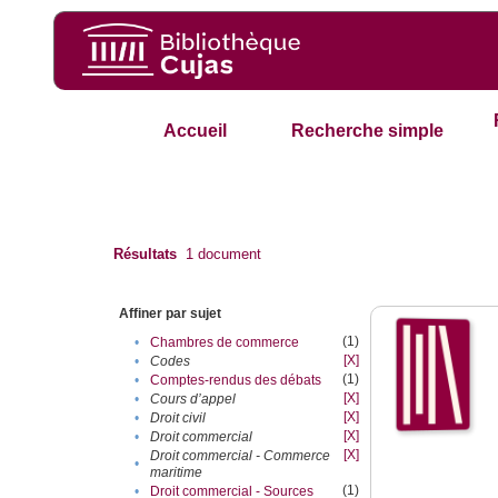
Accueil
Recherche simple
Résultats
1
document
Affiner par sujet
(1)
•
Chambres de commerce
[X]
•
Codes
(1)
•
Comptes-rendus des débats
[X]
•
Cours d’appel
[X]
•
Droit civil
[X]
•
Droit commercial
[X]
Droit commercial - Commerce
•
maritime
(1)
•
Droit commercial - Sources