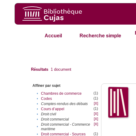
Accueil
Recherche simple
Résultats
1
document
Affiner par sujet
(1)
•
Chambres de commerce
(1)
•
Codes
[X]
•
Comptes-rendus des débats
(1)
•
Cours d’appel
[X]
•
Droit civil
[X]
•
Droit commercial
[X]
Droit commercial - Commerce
•
maritime
(1)
•
Droit commercial - Sources