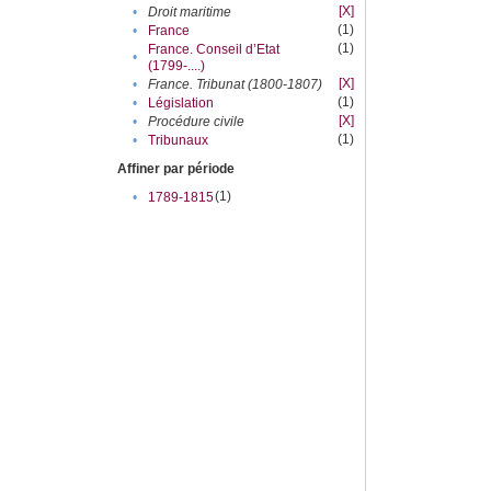
[X]
•
Droit maritime
(1)
•
France
(1)
France. Conseil d’Etat
•
(1799-....)
[X]
•
France. Tribunat (1800-1807)
(1)
•
Législation
[X]
•
Procédure civile
(1)
•
Tribunaux
Affiner par période
(1)
•
1789-1815