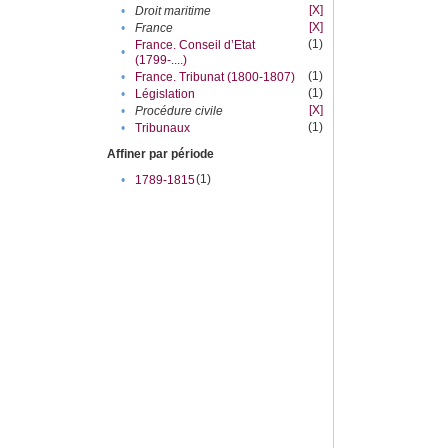
[X]
•
Droit maritime
[X]
•
France
(1)
France. Conseil d’Etat
•
(1799-....)
(1)
•
France. Tribunat (1800-1807)
(1)
•
Législation
[X]
•
Procédure civile
(1)
•
Tribunaux
Affiner par période
(1)
•
1789-1815