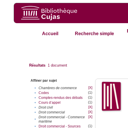
Accueil
Recherche simple
Résultats
1
document
Affiner par sujet
[X]
•
Chambres de commerce
(1)
•
Codes
(1)
•
Comptes-rendus des débats
(1)
•
Cours d’appel
[X]
•
Droit civil
[X]
•
Droit commercial
[X]
Droit commercial - Commerce
•
maritime
(1)
•
Droit commercial - Sources